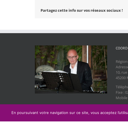
Partagez cette info sur vos réseaux sociaux !
COORD
Région-
Adresse
10, rue
45200 
Téléph
Fixe : 
Mobile 
En poursuivant votre navigation sur ce site, vous acceptez l’utili
Copyright 2016 Lexa-design | All Rights Reserved | Power