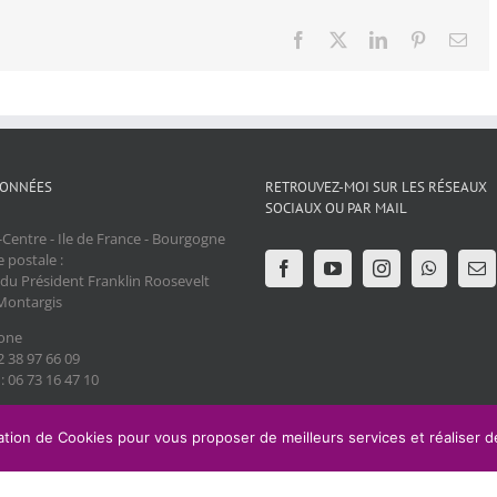
Facebook
X
LinkedIn
Pinterest
Ema
ONNÉES
RETROUVEZ-MOI SUR LES RÉSEAUX
SOCIAUX OU PAR MAIL
Centre - Ile de France - Bourgogne
 postale :
 du Président Franklin Roosevelt
Montargis
one
02 38 97 66 09
: 06 73 16 47 10
sation de Cookies pour vous proposer de meilleurs services et réaliser de
ed by
WordPress