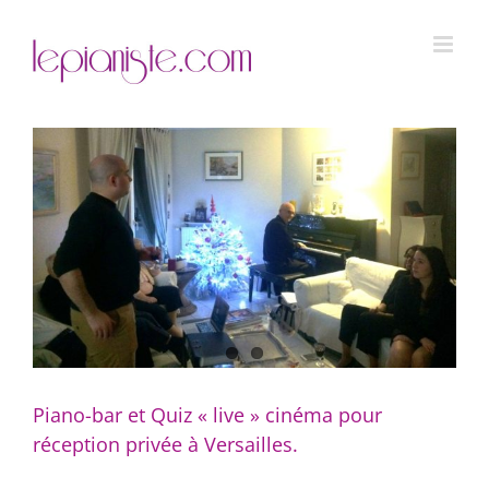
Passer
au
contenu
Piano-bar et Quiz « live » cinéma pour
réception privée à Versailles.